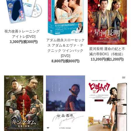
視力改善トレーニング
アイトレ[DVD]
アダム徳永スローセック
3,300円(税300円)
ス アダム＆エヴァ・テ
星河長明 運命の妃と不
クニック ツインパック
滅の帝BOX1（6枚組）
[DVD]
13,200円(税1,200円)
8,800円(税800円)