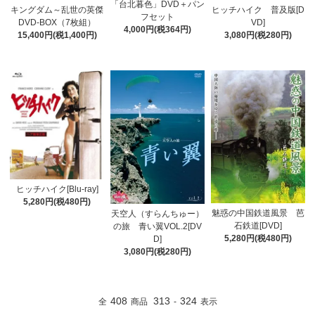
「台北暮色」DVD＋パン
キングダム～乱世の英傑
ヒッチハイク 普及版[D
フセット
DVD-BOX（7枚組）
VD]
4,000円(税364円)
15,400円(税1,400円)
3,080円(税280円)
ヒッチハイク[Blu-ray]
5,280円(税480円)
魅惑の中国鉄道風景 芭
天空人（すらんちゅー）
石鉄道[DVD]
の旅 青い翼VOL.2[DV
5,280円(税480円)
D]
3,080円(税280円)
408
313
324
全
商品
-
表示