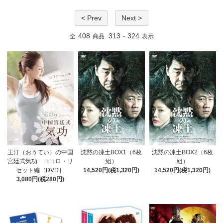
< Prev
Next >
408
313
324
全
商品
-
表示
王汀（おうてい）の中国
沈黙の凍土BOX1（6枚
沈黙の凍土BOX2（6枚
宮廷式気功 ココロ・リ
組）
組）
セット編［DVD］
14,520円(税1,320円)
14,520円(税1,320円)
3,080円(税280円)