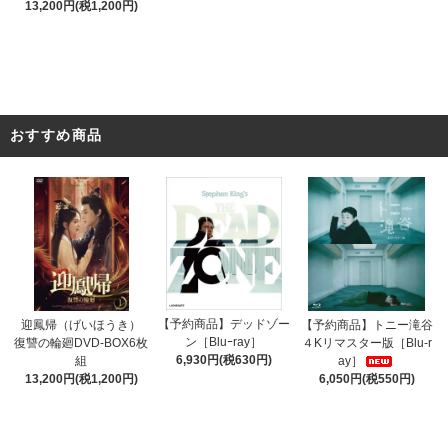
13,200円(税1,200円)
おすすめ商品
【予約商品】デッドゾー
迎鳳帰（げいほうき）
【予約商品】トニー滝谷
ン［Bluｰray］
復讐の輪廻DVD-BOX6枚
４Kリマスター版［Blu-r
6,930円(税630円)
組
ay］
13,200円(税1,200円)
6,050円(税550円)