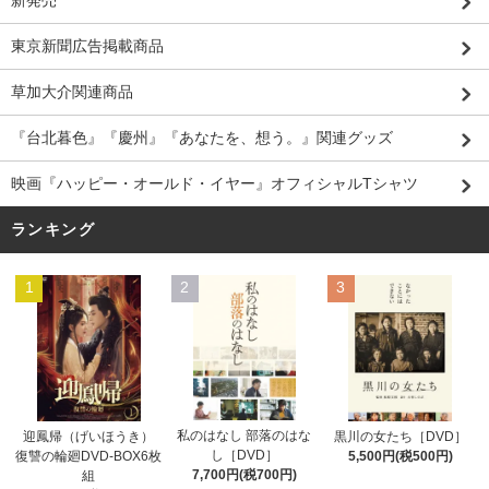
東京新聞広告掲載商品
草加大介関連商品
『台北暮色』『慶州』『あなたを、想う。』関連グッズ
映画『ハッピー・オールド・イヤー』オフィシャルTシャツ
ランキング
1
2
3
私のはなし 部落のはな
迎鳳帰（げいほうき）
黒川の女たち［DVD］
し［DVD］
復讐の輪廻DVD-BOX6枚
5,500円(税500円)
7,700円(税700円)
組