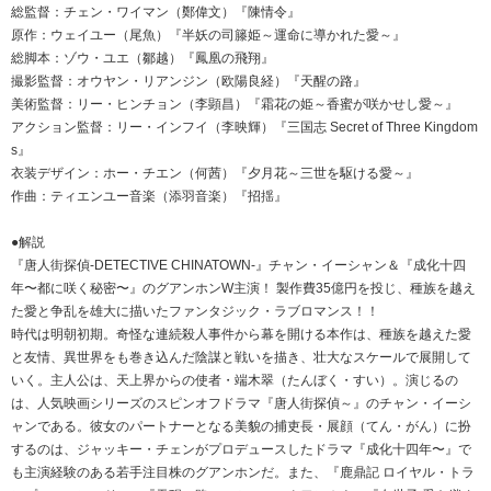
総監督：チェン・ワイマン（鄭偉文）『陳情令』
原作：ウェイユー（尾魚）『半妖の司籐姫～運命に導かれた愛～』
総脚本：ゾウ・ユエ（鄒越）『鳳凰の飛翔』
撮影監督：オウヤン・リアンジン（欧陽良経）『天醒の路』
美術監督：リー・ヒンチョン（李顕昌）『霜花の姫～香蜜が咲かせし愛～』
アクション監督：リー・インフイ（李映輝）『三国志 Secret of Three Kingdom
s』
衣装デザイン：ホー・チエン（何茜）『夕月花～三世を駆ける愛～』
作曲：ティエンユー音楽（添羽音楽）『招揺』
●解説
『唐人街探偵-DETECTIVE CHINATOWN-』チャン・イーシャン＆『成化十四
年〜都に咲く秘密〜』のグアンホンW主演！ 製作費35億円を投じ、種族を越え
た愛と争乱を雄大に描いたファンタジック・ラブロマンス！！
時代は明朝初期。奇怪な連続殺人事件から幕を開ける本作は、種族を越えた愛
と友情、異世界をも巻き込んだ陰謀と戦いを描き、壮大なスケールで展開して
いく。主人公は、天上界からの使者・端木翠（たんぼく・すい）。演じるの
は、人気映画シリーズのスピンオフドラマ『唐人街探偵～』のチャン・イーシ
ャンである。彼女のパートナーとなる美貌の捕吏長・展顔（てん・がん）に扮
するのは、ジャッキー・チェンがプロデュースしたドラマ『成化十四年〜』で
も主演経験のある若手注目株のグアンホンだ。また、『鹿鼎記 ロイヤル・トラ