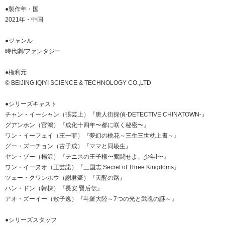
●製作年・国
2021年・中国
●ジャンル
時代劇/ファンタジー
●権利元
© BEIJING IQIYI SCIENCE & TECHNOLOGY CO.,LTD
●シリーズキャスト
チャン・イーシャン（張芸上）『唐人街探偵-DETECTIVE CHINATOWN-』
グアンホン（官鴻）『成化十四年〜都に咲く秘密〜』
ワン・イーフェイ（王一菲）『夢幻の桃花～三生三世枕上書～』
グー・ズーチョン（古子成）『ママと同級生』
ヤン・ゾー（楊沢）『テニスの王子様〜奮闘せよ、少年!〜』
ワン・イーヌオ（王芸諾）『三国志 Secret of Three Kingdoms』
ツェー・クワンホウ（謝君豪）『天醒の路』
ハン・ドン（韓棟）『長安 賢后伝』
アオ・ズーイー（敖子逸）『斗羅大陸～7つの光と武魂の謎～』
●シリーズスタッフ