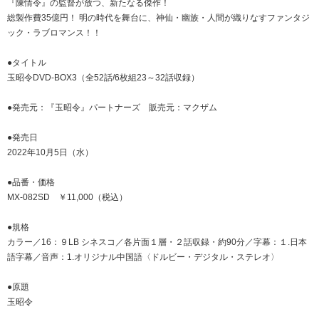
『陳情令』の監督が放つ、新たなる傑作！
総製作費35億円！ 明の時代を舞台に、神仙・幽族・人間が織りなすファンタジ
ック・ラブロマンス！！
●タイトル
玉昭令DVD-BOX3（全52話/6枚組23～32話収録）
●発売元：『玉昭令』パートナーズ 販売元：マクザム
●発売日
2022年10月5日（水）
●品番・価格
MX-082SD ￥11,000（税込）
●規格
カラー／16：９LB シネスコ／各片面１層・２話収録・約90分／字幕：１.日本
語字幕／音声：1.オリジナル中国語〈ドルビー・デジタル・ステレオ〉
●原題
玉昭令