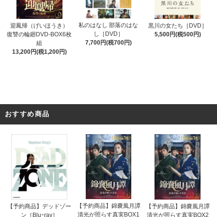
私のはなし 部落のはな
迎鳳帰（げいほうき）
黒川の女たち［DVD］
し［DVD］
復讐の輪廻DVD-BOX6枚
5,500円(税500円)
7,700円(税700円)
組
13,200円(税1,200円)
おすすめ商品
【予約商品】錦嚢風月譚
【予約商品】デッドゾー
【予約商品】錦嚢風月譚
清光が照らす真実BOX1
ン［Bluｰray］
清光が照らす真実BOX2