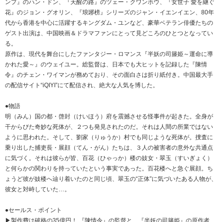
ンプ』のハン・ドン、『天醒の路』のツェー・クワンホウ、『女世子 愛を継ぐ
花』のジョン・グオリン、『琅琊榜』シリーズのジャン・イエンイエン、80年
代から香港を中心に活躍するキングダム・ユンなど、豪華ベテラン俳優たちの
ゲスト出演は、中国映画＆ドラマファンにとって見どころのひとつとなってい
る。
原作は、現代を舞台にしたファンタジー・ロマンス『半妖の司籐姫～運命に導
かれた愛～』のウェイユー。総監督は、日本でも大ヒットを記録した『陳情
令』のチェン・ワイマンが務めており、その面白さは折り紙付き。中国最大手
の配信サイト“iQIYI”にて配信され、絶大な人気を博した。
●物語
明（みん）国の都・啓封（けいほう）府を震撼させる怪事件が起きた。全身が
干からびた奇妙な死体が、２つも発見されたのだ。それは人間の所業ではない
ように思われた。そして、劉家（りゅうか）村でも同じような死体が。捜査に
乗り出した捕吏長・展顔（てん・がん）たちは、３人の被害者の意外な共通点
に気づく。それは彼らが皆、百花（ひゃっか）楼の妓女・翠玉（すいぎょく）
と何らかの関わりを持っていたという事実であった。百花楼へと急ぐ展顔。ち
ょうど彼が妓楼へ辿り着いたのと同じ頃、翠玉の“正体”に気づいたある人物が、
彼女と対峙していた…。
●セールス・ポイント
▶製作費は破格の35億円！ 『陳情令』の監督と、『半妖の司籐姫』の原作者