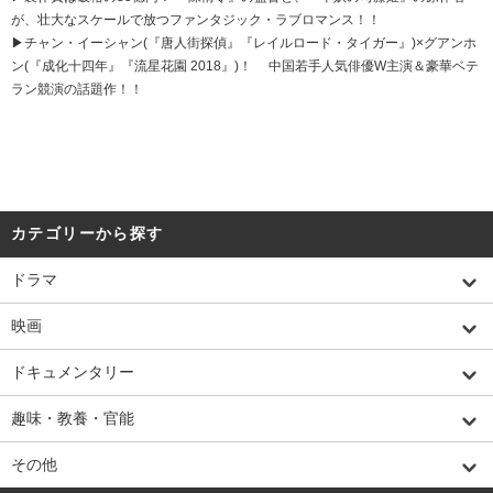
が、壮大なスケールで放つファンタジック・ラブロマンス！！
▶チャン・イーシャン(『唐人街探偵』『レイルロード・タイガー』)×グアンホ
ン(『成化十四年』『流星花園 2018』)！ 中国若手人気俳優W主演＆豪華ベテ
ラン競演の話題作！！
カテゴリーから探す
ドラマ
映画
ドキュメンタリー
趣味・教養・官能
その他