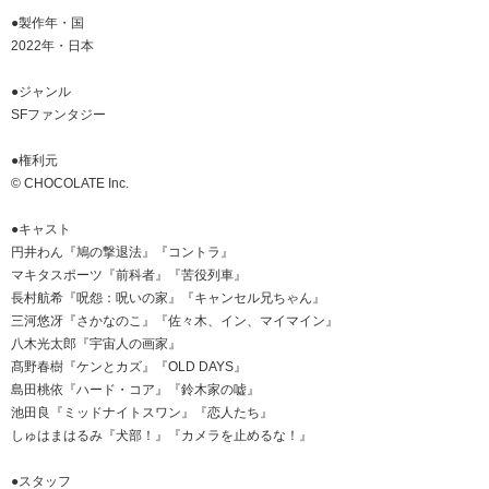
●製作年・国
2022年・日本
●ジャンル
SFファンタジー
●権利元
© CHOCOLATE Inc.
●キャスト
円井わん『鳩の撃退法』『コントラ』
マキタスポーツ『前科者』『苦役列車』
長村航希『呪怨：呪いの家』『キャンセル兄ちゃん』
三河悠冴『さかなのこ』『佐々木、イン、マイマイン』
八木光太郎『宇宙人の画家』
髙野春樹『ケンとカズ』『OLD DAYS』
島田桃依『ハード・コア』『鈴木家の嘘』
池田良『ミッドナイトスワン』『恋人たち』
しゅはまはるみ『犬部！』『カメラを止めるな！』
●スタッフ