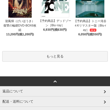
【予約商品】デッドゾー
迎鳳帰（げいほうき）
【予約商品】トニー滝谷
ン［Bluｰray］
復讐の輪廻DVD-BOX6枚
４Kリマスター版［Blu-r
6,930円(税630円)
組
ay］
13,200円(税1,200円)
6,050円(税550円)
もっと見る
返品について
配送・送料について