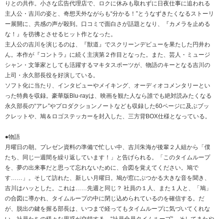
りとの共作。小さな広告代理店で、ロクに休みも取れずに日夜仕事に追われる
主人公・吉川の姿と、奇想天外ながらも“分かる！”とうなずきたくなるストーリ
ー展開に、共感の声が殺到。口コミで面白さが話題となり、『カメラを止める
な！』を彷彿とさせるヒット作となった。
主人公の吉川を演じるのは、『獣道』でスクリーンデビューを果たした円井わ
ん。本作が『コントラ』に続く主演第２作目となった。また、芸人・ミュージ
シャン・文筆家としても活躍するマキタスポーツが、物語のキーとなる吉川の
上司・永久部長役を好演している。
ソフト化に当たり、インタビューやメイキング、オーディオコメンタリーとい
った特典を収録。豪華版Blu-rayは、映画を観た人なら誰でも絶対読みたくなる
永久部長の“アレ”やプロダクションノートなども収録した60ページに及ぶブッ
クレットや、鳩＆ロゴステッカーを封入した、三方背BOX仕様となっている。
●物語
月曜日の朝。プレゼン資料の準備で忙しい中、吉川朱海が後輩２人組から「僕
たち、同じ一週間を繰り返しています！」と告げられる。「このタイムループ
を、夢の出来事だと思って忘れないために、合図を覚えてください。鳩で
す……」。そして訪れた、新しい月曜日。鳩が窓にぶつかる大きな音を聞き、
吉川はハッとした。これは……先週と同じ？ 社員の１人、また１人と、「鳩」
の合図に導かれ、タイムループの中に閉じ込められているのを確信する。だ
が、脱出の鍵を握る部長は、いつまで経ってもタイムループに気づいてくれな