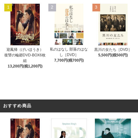
1
2
3
私のはなし 部落のはな
迎鳳帰（げいほうき）
黒川の女たち［DVD］
し［DVD］
復讐の輪廻DVD-BOX6枚
5,500円(税500円)
7,700円(税700円)
組
13,200円(税1,200円)
おすすめ商品