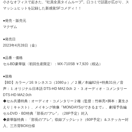
小さなオフィスで起きた、“社員全員タイムループ”。口コミで話題が広がり、ス
マッシュヒットを記録した新感覚SFコメディ！！
●発売・販売元
マクザム
●発売日
2023年4月28日（金）
●品番・価格
セルBD豪華版〈初回生産限定〉：MX-710SB ￥7,920（税込）
●規格
【BD】カラー／16:９シネスコ（1080ｐ）／２層／本編82分+特典31分／音
声：１.オリジナル日本語 DTS-HD MA2.0ch ２・３.オーディオ・コメンタリー
DTS-HD MA2.0ch
◆セル共通特典：オーディオ・コメンタリー２種（監督：竹林亮×脚本：夏生さ
えり｜キャスト）、メイキング映像『MONDAYSができるまで』、劇場予告編
セルDVD・BD特典「部長の“アレ”」（28P予定）封入
◆豪華版特典：「部長の“アレ”」収録ブックレット（60P予定）＆ステッカー封
入、三方背BOX仕様