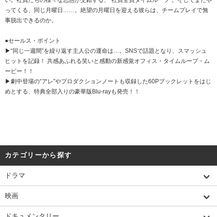
い。社員たちの様々な思惑が交錯する、“社員全員タイムループ”。そしてまたや
ってくる、同じ月曜日……。絶望の月曜日を迎える彼らは、チームプレイで無
事脱出できるのか。
●セールス・ポイント
▶“同じ一週間”を繰り返す主人公の運命は…。SNSで話題となり、スマッシュ
ヒットを記録！ 共感あふれる笑いと感動の新感覚オフィス・タイムループ・ム
ービー！！
▶劇中登場の“アレ”やプロダクションノートも収録した60Pブックレットをはじ
めとする、特典全部入りの豪華版Blu-rayも発売！！
カテゴリーから探す
ドラマ
映画
ドキュメンタリー