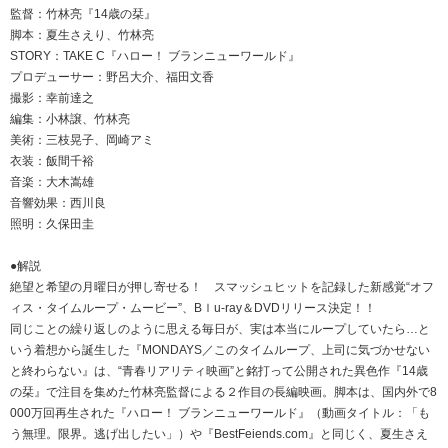
監督：竹林亮『14歳の栞』
脚本：夏生さえり、竹林亮
STORY：TAKE C『ハロー！ ブランニューワールド』
プロデューサー：野呂大介、福田文香
撮影：幸前達之
編集：小林譲、竹林亮
美術：三枝晃子、岡崎アミ
衣装：飯間千裕
音楽：大木嵩雄
音響効果：西川良
照明：久保田圭
●解説
絶望と希望の月曜日が押し寄せる！ スマッシュヒットを記録した新感覚“オフ
ィス・タイムループ・ムービー”、Bｌu-ray＆DVDリリース決定！！
同じことの繰り返しのように思える毎日が、実は本当にループしていたら…と
いう着想から誕生した『MONDAYS／このタイムループ、上司に気づかせない
と終わらない』は、“青春リアリティ映画”と銘打って公開された異色作『14歳
の栞』で注目を集めた竹林亮監督による２作目の長編映画。脚本は、国内外で8
000万回再生された『ハロー！ ブランニューワールド』（動画タイトル：「も
う無理。限界。逃げ出したい」）や『BestFeiends.com』と同じく、夏生さえ