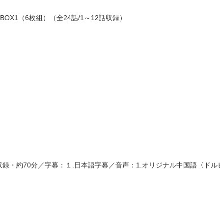
OX1（6枚組）（全24話/1～12話収録）
話収録・約70分／字幕：１.日本語字幕／音声：1.オリジナル中国語〈ド