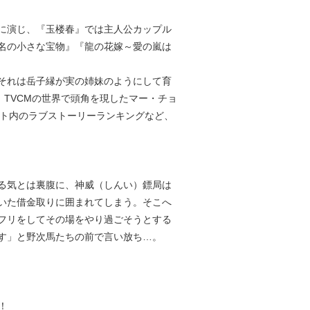
に演じ、『玉楼春』では主人公カップル
名の小さな宝物』『龍の花嫁～愛の嵐は
それは岳子縁が実の姉妹のようにして育
TVCMの世界で頭角を現したマー・チョ
イト内のラブストーリーランキングなど、
る気とは裏腹に、神威（しんい）鏢局は
いた借金取りに囲まれてしまう。そこへ
フリをしてその場をやり過ごそうとする
す」と野次馬たちの前で言い放ち…。
！