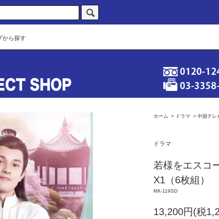
プから探す
ホーム
>
ドラマ
>
中国テレ
ドラマ
若様をエスコー
X1（6枚組）
MX-119SD
13,200円(税1,