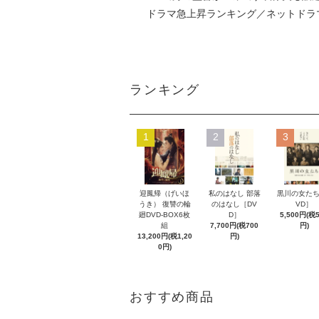
ドラマ急上昇ランキング／ネットドラ
ランキング
1
2
3
迎鳳帰（げいほ
私のはなし 部落
黒川の女たち
うき） 復讐の輪
のはなし［DV
VD］
廻DVD-BOX6枚
D］
5,500円(税
組
7,700円(税700
円)
13,200円(税1,20
円)
0円)
おすすめ商品