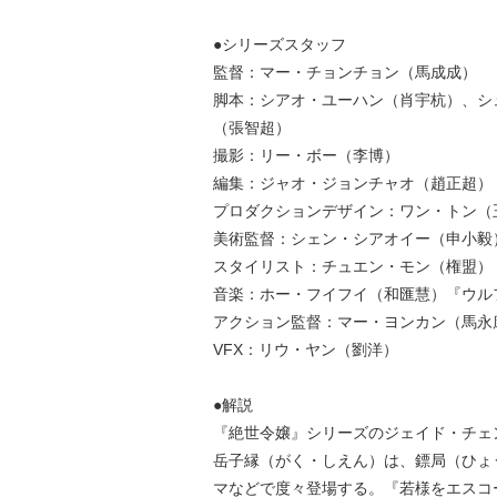
●シリーズスタッフ
監督：マー・チョンチョン（馬成成）
脚本：シアオ・ユーハン（肖宇杭）、シ
（張智超）
撮影：リー・ボー（李博）
編集：ジャオ・ジョンチャオ（趙正超）
プロダクションデザイン：ワン・トン（
美術監督：シェン・シアオイー（申小毅
スタイリスト：チュエン・モン（権盟）
音楽：ホー・フイフイ（和匯慧）『ウル
アクション監督：マー・ヨンカン（馬永
VFX：リウ・ヤン（劉洋）
●解説
『絶世令嬢』シリーズのジェイド・チェ
岳子縁（がく・しえん）は、鏢局（ひょ
マなどで度々登場する。『若様をエスコ