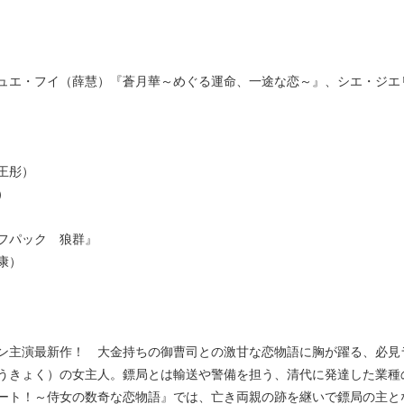
ュエ・フイ（薛慧）『蒼月華～めぐる運命、一途な恋～』、シエ・ジエ
王彤）
）
フパック 狼群』
康）
ン主演最新作！ 大金持ちの御曹司との激甘な恋物語に胸が躍る、必見
うきょく）の女主人。鏢局とは輸送や警備を担う、清代に発達した業種
ート！～侍女の数奇な恋物語』では、亡き両親の跡を継いで鏢局の主と