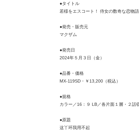
●タイトル
若様をエスコート！ 侍女の数奇な恋物語B
●発売・販売元
マクザム
●発売日
2024年５月３日（金）
●品番・価格
MX-119SD・￥13,200（税込）
●規格
カラー／16：９ LB／各片面１層・２
●原題
这丫环我用不起