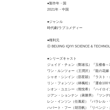
●製作年・国
2021年・中国
●ジャンル
時代劇/ラブコメディー
●権利元
ⓒ BEIJING IQIYI SCIENCE & TECHNOL
●シリーズキャスト
ジェイド・チェン（鄭湫泓）『玉楼春～
ワン・ルンツォー（王潤沢）『龍の花嫁
シャオ・シンイン（邵星穎）『ラスト・
リン・フォンソン（林楓松）『運命100
シオン・ユエシー（熊悅希）『ハイロイ
ジアン・ションナン（蔣勝男）『ツンデ
レン・インソン（任胤菘）『パラレル・
ハバート・フー（胡浩帆）『リベンジ・