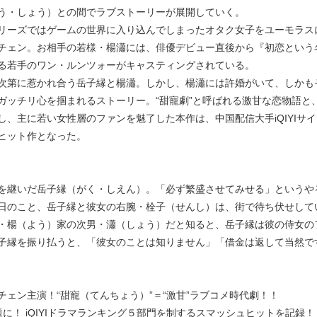
う・しょう）との間でラブストーリーが展開していく。
リーズではゲームの世界に入り込んでしまったオタク女子をユーモラス
チェン。お相手の若様・楊瀟には、俳優デビュー直後から『初恋という
る若手のワン・ルンツォーがキャスティングされている。
次第に惹かれ合う岳子縁と楊瀟。しかし、楊瀟には許婚がいて、しかも
ガッチリ心を掴まれるストーリー。“甜寵劇”と呼ばれる激甘な恋物語と、
、主に若い女性層のファンを魅了した本作は、中国配信大手iQIYIサ
ヒット作となった。
を継いだ岳子縁（がく・しえん）。「必ず繁盛させてみせる」というや
日のこと、岳子縁と彼女の右腕・栓子（せんし）は、街で待ち伏せして
・楊（よう）家の次男・瀟（しょう）だと知ると、岳子縁は彼の侍女の
子縁を振り払うと、「彼女のことは知りません」「借金は返して当然で
ェン主演！“甜寵（てんちょう）”＝“激甘”ラブコメ時代劇！！
に！ iQIYIドラマランキング５部門を制するスマッシュヒットを記録！