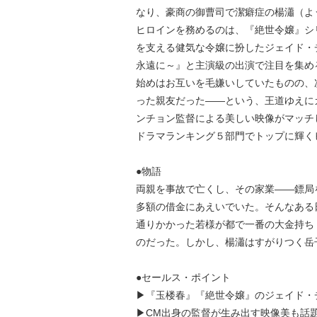
なり、豪商の御曹司で潔癖症の楊瀟（よ
ヒロインを務めるのは、『絶世令嬢』シ
を支える健気な令嬢に扮したジェイド・
永遠に～』と主演級の出演で注目を集め
始めはお互いを毛嫌いしていたものの、
った親友だった――という、王道ゆえに
ンチョン監督による美しい映像がマッチし
ドラマランキング５部門でトップに輝く
●物語
両親を事故で亡くし、その家業――鏢局
多額の借金にあえいでいた。そんなある
通りかかった若様が都で一番の大金持ち
のだった。しかし、楊瀟はすがりつく岳
●セールス・ポイント
▶『玉楼春』『絶世令嬢』のジェイド・チ
▶CM出身の監督が生み出す映像美も話題