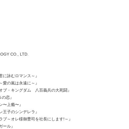
OGY CO., LTD.
君に詠むロマンス～』
～愛の嵐は永遠に～』
オブ・キングダム 八百義兵の大死闘』
％の恋』
ン〜上瘾〜』
レ王子のシンデレラ』
ラブ～オレ様御曹司を社長にします!～』
ガール』