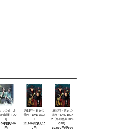
とつの机、ふ
雁回時～貴女の
雁回時～貴女の
つの制服［DV
誉れ～DVD-BOX
誉れ～DVD-BOX
D］
1
2【早割特典10％
400円(税400
12,100円(税1,10
OFF】
円)
0円)
10,890円(税990