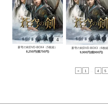
蒼穹の剣DVD-BOX4（5枚組）
蒼穹の剣DVD-BOX3（6枚
8,250円(税750円)
9,900円(税900円)
...
<
1
4
5