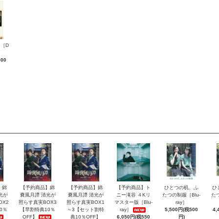
［D
500
】錦
【予約商品】錦
【予約商品】錦
【予約商品】ト
ひとつの机、ふ
ひ
光が
嚢風月譚 清光が
嚢風月譚 清光が
ニー滝谷 ４Kリ
たつの制服［Blu-
た
OX2
照らす真実BOX3
照らす真実BOX1
マスター版［Blu-
ray］
0％
【早割特典10％
～3【セット割特
ray］
5,500円(税500
4,
OFF】
典10％OFF】
6,050円(税550
円)