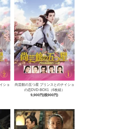
イショ
尚芸館の五つ星 プリンスとのナイショ
）
の恋DVD-BOX1（6枚組）
9,900円(税900円)