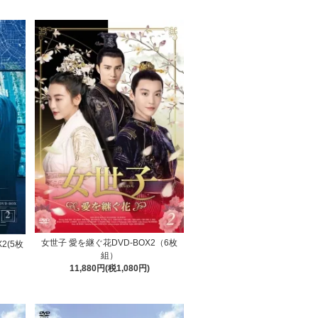
女世子 愛を継ぐ花DVD-BOX2（6枚
2(5枚
組）
11,880円(税1,080円)