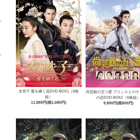
女世子 愛を継ぐ花DVD-BOX1（6枚
尚芸館の五つ星 プリンスとのナ
組）
の恋DVD-BOX2（6枚組
11,880円(税1,080円)
9,900円(税900円)