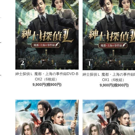
紳士探偵Ｌ 魔都・上海の事件録DVD-B
紳士探偵Ｌ 魔都・上海の事件録D
OX2（6枚組）
OX1（6枚組）
9,900円(税900円)
9,900円(税900円)