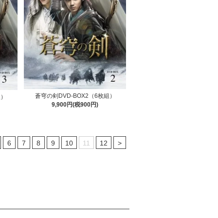
蒼穹の剣DVD-BOX2（6枚組）
組）
9,900円(税900円)
6
7
8
9
10
11
12
>