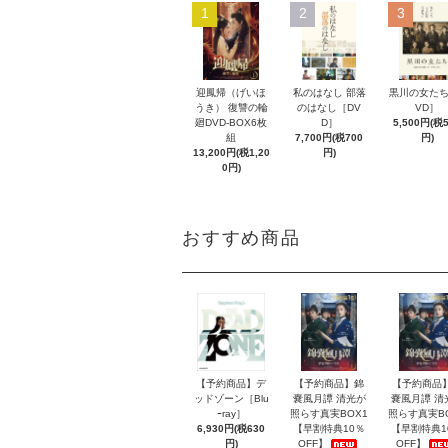
1
2
3
迎鳳帰（げいほ
私のはなし 部落
黒川の女たち
うき） 復讐の輪
のはなし［DV
VD］
廻DVD-BOX6枚
D］
5,500円(税
組
7,700円(税700
円)
13,200円(税1,20
円)
0円)
おすすめ商品
【予約商品】デ
【予約商品】錦
【予約商品
ッドゾーン［Blu
嚢風月譚 清光が
嚢風月譚 清
ｰray］
照らす真実BOX1
照らす真実B
6,930円(税630
【早割特典10％
【早割特典1
円)
OFF】
OFF】