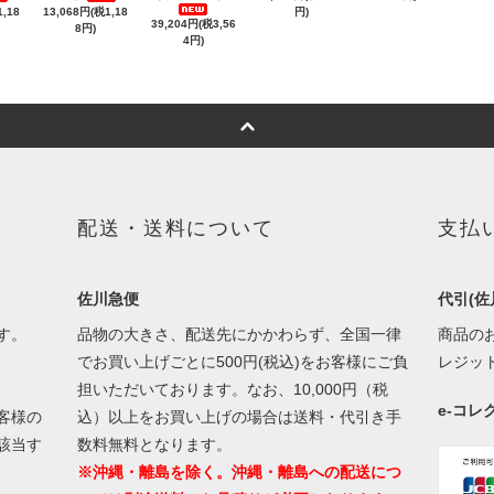
,18
13,068円(税1,18
円)
39,204円(税3,56
8円)
4円)
配送・送料について
支払
佐川急便
代引(佐
す。
品物の大きさ、配送先にかかわらず、全国一律
商品の
でお買い上げごとに500円(税込)をお客様にご負
レジッ
担いただいております。なお、10,000円（税
e-コ
客様の
込）以上をお買い上げの場合は送料・代引き手
該当す
数料無料となります。
※沖縄・離島を除く。沖縄・離島への配送につ