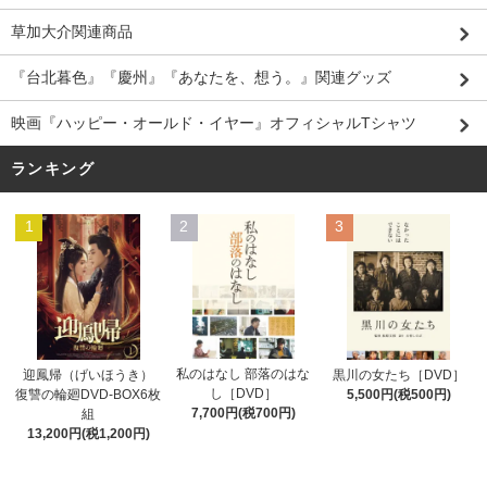
草加大介関連商品
『台北暮色』『慶州』『あなたを、想う。』関連グッズ
映画『ハッピー・オールド・イヤー』オフィシャルTシャツ
ランキング
1
2
3
私のはなし 部落のはな
迎鳳帰（げいほうき）
黒川の女たち［DVD］
し［DVD］
復讐の輪廻DVD-BOX6枚
5,500円(税500円)
7,700円(税700円)
組
13,200円(税1,200円)