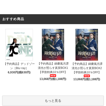
おすすめ商品
【予約商品】錦嚢風月譚
【予約商品】デッドゾー
【予約商品】錦嚢風月譚
清光が照らす真実BOX1
ン［Bluｰray］
清光が照らす真実BOX2
【早割特典10％OFF】
6,930円(税630円)
【早割特典10％OFF】
13,068円(税1,188円)
13,068円(税1,188円)
もっと見る