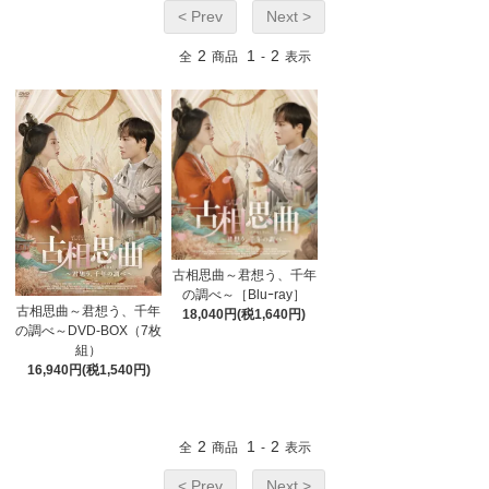
< Prev
Next >
2
1
2
全
商品
-
表示
古相思曲～君想う、千年
の調べ～［Bluｰray］
古相思曲～君想う、千年
18,040円(税1,640円)
の調べ～DVD-BOX（7枚
組）
16,940円(税1,540円)
2
1
2
全
商品
-
表示
< Prev
Next >