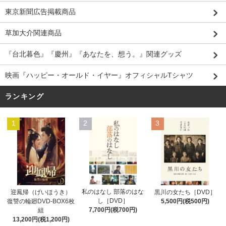
東京新聞広告掲載商品
草加大介関連商品
『台北暮色』『慶州』『あなたを、想う。』関連グッズ
映画『ハッピー・オールド・イヤー』オフィシャルTシャツ
ランキング
1
2
3
私のはなし 部落のはな
迎鳳帰（げいほうき）
黒川の女たち［DVD］
し［DVD］
復讐の輪廻DVD-BOX6枚
5,500円(税500円)
7,700円(税700円)
組
13,200円(税1,200円)