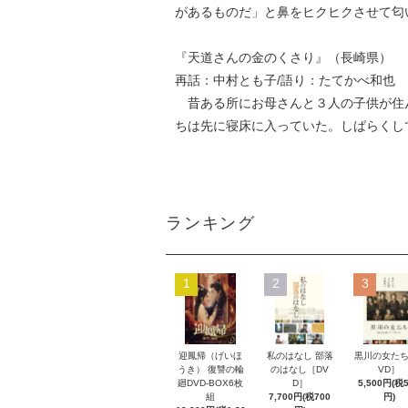
があるものだ」と鼻をヒクヒクさせて匂
『天道さんの金のくさり』（長崎県）
再話：中村とも子/語り：たてか
昔ある所にお母さんと３人の子供が住ん
ちは先に寝床に入っていた。しばらくし
ランキング
1
2
3
迎鳳帰（げいほ
私のはなし 部落
黒川の女たち
うき） 復讐の輪
のはなし［DV
VD］
廻DVD-BOX6枚
D］
5,500円(税
組
7,700円(税700
円)