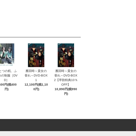
とつの机、ふ
雁回時～貴女の
雁回時～貴女の
つの制服［DV
誉れ～DVD-BOX
誉れ～DVD-BOX
D］
1
2【早割特典10％
400円(税400
12,100円(税1,10
OFF】
円)
0円)
10,890円(税990
円)