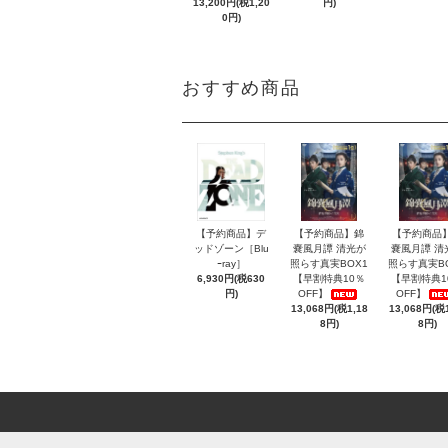
13,200円(税1,20
円)
0円)
おすすめ商品
【予約商品】デ
【予約商品】錦
【予約商品
ッドゾーン［Blu
嚢風月譚 清光が
嚢風月譚 清
ｰray］
照らす真実BOX1
照らす真実B
6,930円(税630
【早割特典10％
【早割特典1
円)
OFF】
OFF】
13,068円(税1,18
13,068円(税1
8円)
8円)