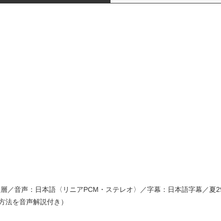
１層／音声：日本語〈リニアPCM・ステレオ〉／字幕：日本語字幕／夏2
作方法を音声解説付き）