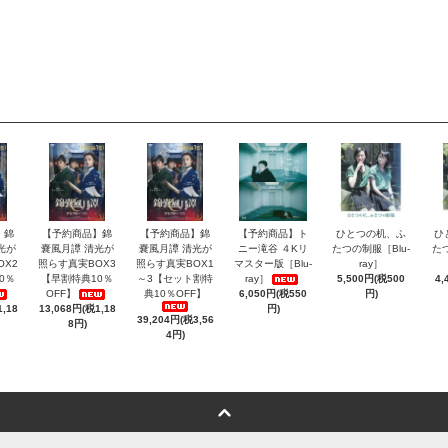
】錦
【予約商品】錦
【予約商品】錦
【予約商品】ト
ひとつの机、ふ
ひ
光が
嚢風月譚 清光が
嚢風月譚 清光が
ニー滝谷 ４Kリ
たつの制服［Blu-
た
OX2
照らす真実BOX3
照らす真実BOX1
マスター版［Blu-
ray］
0％
【早割特典10％
～3【セット割特
ray］
5,500円(税500
4,
OFF】
典10％OFF】
6,050円(税550
円)
,18
13,068円(税1,18
円)
39,204円(税3,56
8円)
4円)