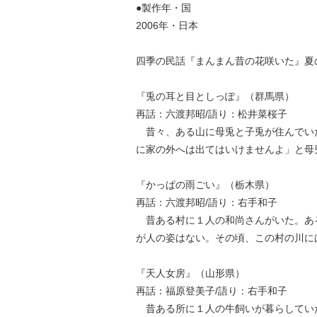
●製作年・国
2006年・日本
四季の民話『まんまん昔の花咲いた』夏
『兎の耳と目としっぽ』（群馬県）
再話：六渡邦昭/語り：松井菜
昔々、ある山に母兎と子兎が住んでいた
に家の外へは出てはいけませんよ」と母
『かっぱの雨ごい』（栃木県）
再話：六渡邦昭/語り：右手和
昔ある村に１人の和尚さんがいた。ある
が人の姿はない。その頃、この村の川に
『天人女房』（山形県）
再話：福原登美子/語り：右手和
昔ある所に１人の牛飼いが暮らしていた