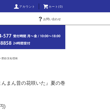
アカウント
カート(0)
お問い合わせ
>
歴史/文化/芸術
まんまん昔の花咲いた』夏の巻
円)