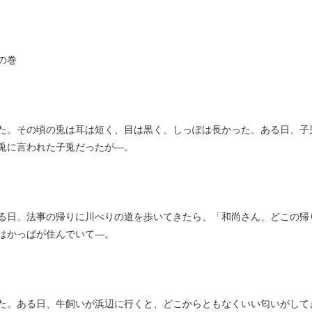
の巻
桜子
。その頃の兎は耳は短く、目は黒く、しっぽは長かった。ある日、子
兎に言われた子兎だったが―。
子
日、法事の帰りに川べりの道を歩いてきたら、「和尚さん、どこの帰
はかっぱが住んでいて―。
子
。ある日、牛飼いが浜辺に行くと、どこからともなくいい匂いがして