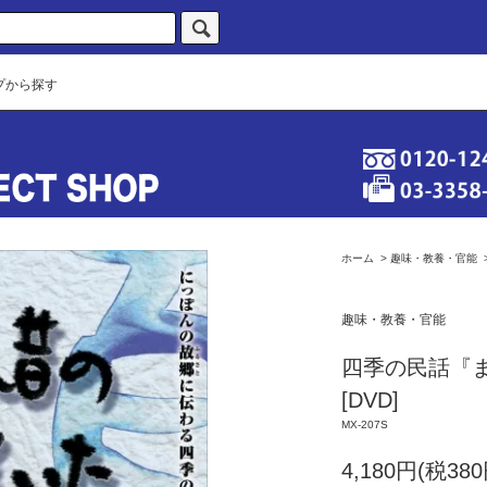
プから探す
ホーム
>
趣味・教養・官能
趣味・教養・官能
四季の民話『
[DVD]
MX-207S
4,180円(税380