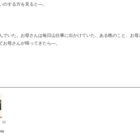
いのする方を見ると―。
べ和也
でいた。お母さんは毎日山仕事に出かけていた。ある晩のこと、お母
てお母さんが帰ってきたら―。
［D
500