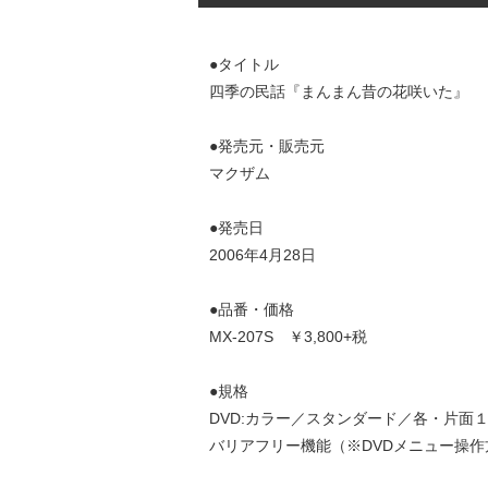
●タイトル
四季の民話『まんまん昔の花咲いた』
●発売元・販売元
マクザム
●発売日
2006年4月28日
●品番・価格
MX-207S ￥3,800+税
●規格
DVD:カラー／スタンダード／各・片面
バリアフリー機能（※DVDメニュー操