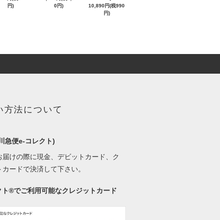
円)
0円)
10,890円(税990
円)
い方法について
川急便e-コレクト)
お届けの際に現金、デビットカード、ク
トカードで決済して下さい。
レクト®でご利用可能なクレジットカード