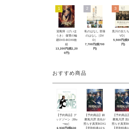
1
2
3
迎鳳帰（げいほ
私のはなし 部落
黒川の女たち
うき） 復讐の輪
のはなし［DV
VD］
廻DVD-BOX6枚
D］
5,500円(税
組
7,700円(税700
円)
13,200円(税1,20
円)
0円)
おすすめ商品
【予約商品】デ
【予約商品】錦
【予約商品
ッドゾーン［Blu
嚢風月譚 清光が
嚢風月譚 清
ｰray］
照らす真実BOX1
照らす真実B
6,930円(税630
【早割特典10％
【早割特典1