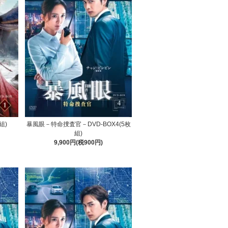
組)
暴風眼－特命捜査官－DVD-BOX4(5枚
組)
9,900円(税900円)