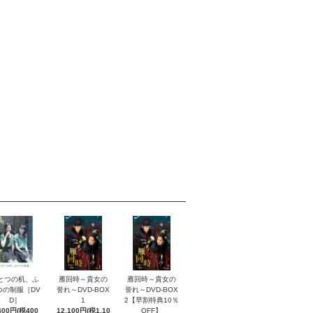
とつの机、ふ
雁回時～貴女の
雁回時～貴女の
つの制服［DV
誉れ～DVD-BOX
誉れ～DVD-BOX
D］
1
2【早割特典10％
400円(税400
12,100円(税1,10
OFF】