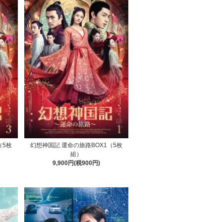
（5枚
幻想神国記 運命の旅路BOX1（5枚
組）
9,900円(税900円)