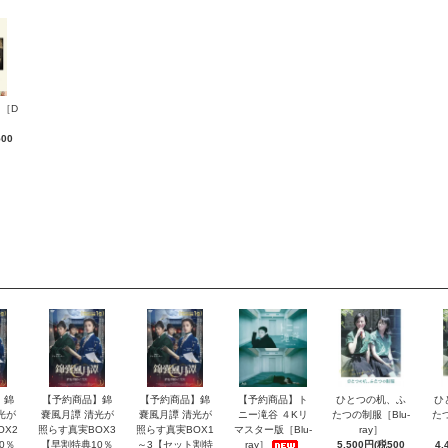
［D
500
】錦
【予約商品】錦
【予約商品】錦
【予約商品】ト
ひとつの机、ふ
ひ
光が
嚢風月譚 清光が
嚢風月譚 清光が
ニー滝谷 ４Kリ
たつの制服［Blu-
た
OX2
照らす真実BOX3
照らす真実BOX1
マスター版［Blu-
ray］
0％
【早割特典10％
～3【セット割特
ray］
5,500円(税500
4,