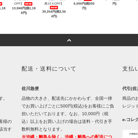
OFF】
典10％OFF】
6,050円(税550
円)
,18
13,068円(税1,18
円)
39,204円(税3,56
8円)
4円)
配送・送料について
支払
佐川急便
代引(佐
す。
品物の大きさ、配送先にかかわらず、全国一律
商品の
でお買い上げごとに500円(税込)をお客様にご負
レジッ
担いただいております。なお、10,000円（税
e-コ
客様の
込）以上をお買い上げの場合は送料・代引き手
該当す
数料無料となります。
※沖縄・離島を除く。沖縄・離島への配送につ