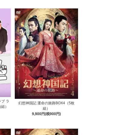
【ラブ ラ
幻想神国記 運命の旅路BOX4（5枚
枚組）
組）
9,900円(税900円)