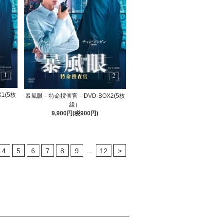
1(5枚
暴風眼－特命捜査官－DVD-BOX2(5枚
組）
9,900円(税900円)
...
4
5
6
7
8
9
12
>