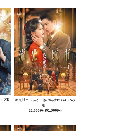
ーズB
流光城市～ある一族の秘密BOX4（5枚
組）
11,000円(税1,000円)