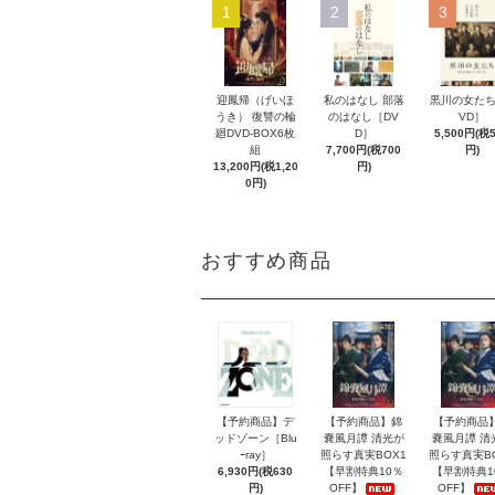
1
2
3
迎鳳帰（げいほ
私のはなし 部落
黒川の女たち
うき） 復讐の輪
のはなし［DV
VD］
廻DVD-BOX6枚
D］
5,500円(税
組
7,700円(税700
円)
13,200円(税1,20
円)
0円)
おすすめ商品
【予約商品】デ
【予約商品】錦
【予約商品
ッドゾーン［Blu
嚢風月譚 清光が
嚢風月譚 清
ｰray］
照らす真実BOX1
照らす真実B
6,930円(税630
【早割特典10％
【早割特典1
円)
OFF】
OFF】