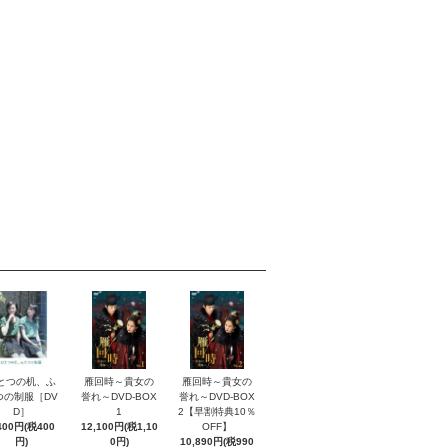
とつの机、ふ
雁回時～貴女の
雁回時～貴女の
つの制服［DV
誉れ～DVD-BOX
誉れ～DVD-BOX
D］
1
2【早割特典10％
400円(税400
12,100円(税1,10
OFF】
円)
0円)
10,890円(税990