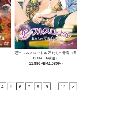
恋のフルスロットル 私たちの青春白書
BOX4（6枚組）
11,880円(税1,080円)
...
4
5
6
7
8
9
12
>