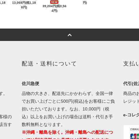
,18
13,068円(税1,18
円)
39,204円(税3,56
8円)
4円)
配送・送料について
支払
佐川急便
代引(佐
す。
品物の大きさ、配送先にかかわらず、全国一律
商品の
でお買い上げごとに500円(税込)をお客様にご負
レジッ
担いただいております。なお、10,000円（税
e-コ
客様の
込）以上をお買い上げの場合は送料・代引き手
該当す
数料無料となります。
※沖縄・離島を除く。沖縄・離島への配送につ