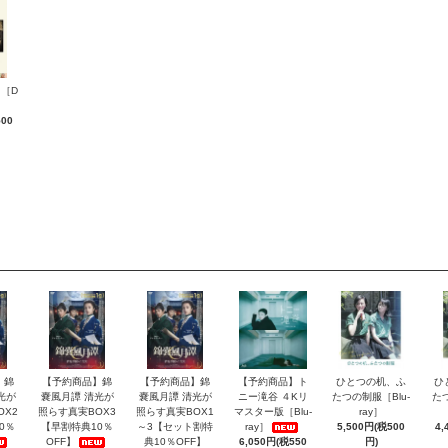
［D
500
】錦
【予約商品】錦
【予約商品】錦
【予約商品】ト
ひとつの机、ふ
ひ
光が
嚢風月譚 清光が
嚢風月譚 清光が
ニー滝谷 ４Kリ
たつの制服［Blu-
た
OX2
照らす真実BOX3
照らす真実BOX1
マスター版［Blu-
ray］
0％
【早割特典10％
～3【セット割特
ray］
5,500円(税500
4,
OFF】
典10％OFF】
6,050円(税550
円)